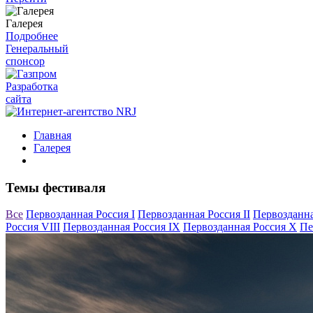
Галерея
Подробнее
Генеральный
спонсор
Разработка
сайта
Главная
Галерея
Темы фестиваля
Все
Первозданная Россия I
Первозданная Россия II
Первозданна
Россия VIII
Первозданная Россия IX
Первозданная Россия X
Пе