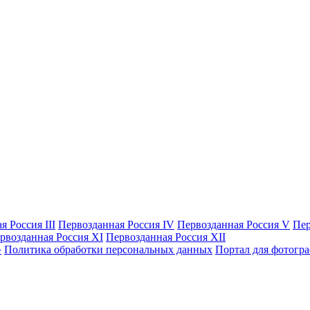
я Россия III
Первозданная Россия IV
Первозданная Россия V
Пер
рвозданная Россия XI
Первозданная Россия XII
Политика обработки персональных данных
Портал для фотогр