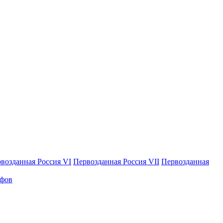
возданная Россия VI
Первозданная Россия VII
Первозданная
афов