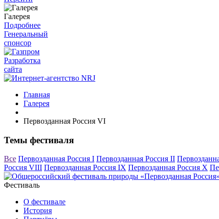
Галерея
Подробнее
Генеральный
спонсор
Разработка
сайта
Главная
Галерея
Первозданная Россия VI
Темы фестиваля
Все
Первозданная Россия I
Первозданная Россия II
Первозданна
Россия VIII
Первозданная Россия IX
Первозданная Россия X
Пе
Фестиваль
О фестивале
История