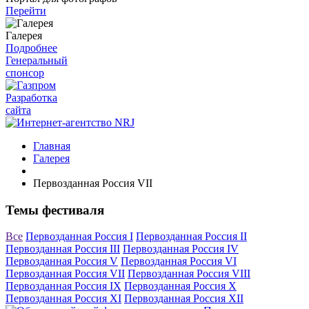
Перейти
Галерея
Подробнее
Генеральный
спонсор
Разработка
сайта
Главная
Галерея
Первозданная Россия VII
Темы фестиваля
Все
Первозданная Россия I
Первозданная Россия II
Первозданная Россия III
Первозданная Россия IV
Первозданная Россия V
Первозданная Россия VI
Первозданная Россия VII
Первозданная Россия VIII
Первозданная Россия IX
Первозданная Россия X
Первозданная Россия XI
Первозданная Россия XII