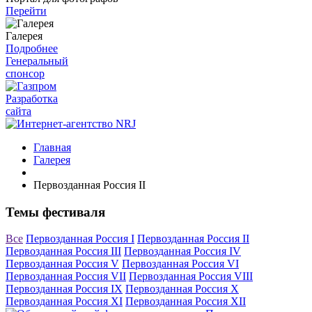
Перейти
Галерея
Подробнее
Генеральный
спонсор
Разработка
сайта
Главная
Галерея
Первозданная Россия II
Темы фестиваля
Все
Первозданная Россия I
Первозданная Россия II
Первозданная Россия III
Первозданная Россия IV
Первозданная Россия V
Первозданная Россия VI
Первозданная Россия VII
Первозданная Россия VIII
Первозданная Россия IX
Первозданная Россия X
Первозданная Россия XI
Первозданная Россия XII