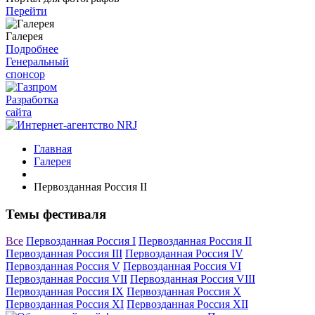
Перейти
Галерея
Подробнее
Генеральный
спонсор
Разработка
сайта
Главная
Галерея
Первозданная Россия II
Темы фестиваля
Все
Первозданная Россия I
Первозданная Россия II
Первозданная Россия III
Первозданная Россия IV
Первозданная Россия V
Первозданная Россия VI
Первозданная Россия VII
Первозданная Россия VIII
Первозданная Россия IX
Первозданная Россия X
Первозданная Россия XI
Первозданная Россия XII