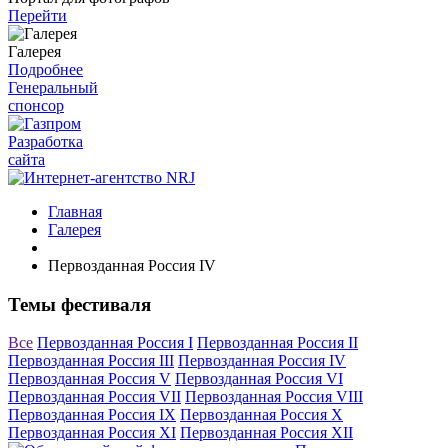
Перейти
Галерея
Подробнее
Генеральный
спонсор
Разработка
сайта
Главная
Галерея
Первозданная Россия IV
Темы фестиваля
Все
Первозданная Россия I
Первозданная Россия II
Первозданная Россия III
Первозданная Россия IV
Первозданная Россия V
Первозданная Россия VI
Первозданная Россия VII
Первозданная Россия VIII
Первозданная Россия IX
Первозданная Россия X
Первозданная Россия XI
Первозданная Россия XII