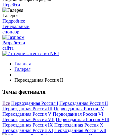
Перейти
Галерея
Подробнее
Генеральный
спонсор
Разработка
сайта
Главная
Галерея
Первозданная Россия II
Темы фестиваля
Все
Первозданная Россия I
Первозданная Россия II
Первозданная Россия III
Первозданная Россия IV
Первозданная Россия V
Первозданная Россия VI
Первозданная Россия VII
Первозданная Россия VIII
Первозданная Россия IX
Первозданная Россия X
Первозданная Россия XI
Первозданная Россия XII