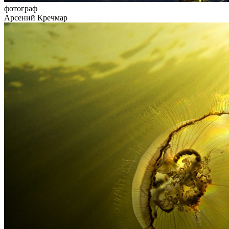
фотограф
Арсений Кречмар