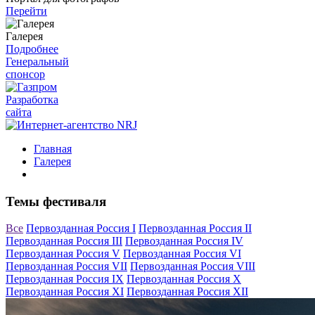
Перейти
Галерея
Подробнее
Генеральный
спонсор
Разработка
сайта
Главная
Галерея
Темы фестиваля
Все
Первозданная Россия I
Первозданная Россия II
Первозданная Россия III
Первозданная Россия IV
Первозданная Россия V
Первозданная Россия VI
Первозданная Россия VII
Первозданная Россия VIII
Первозданная Россия IX
Первозданная Россия X
Первозданная Россия XI
Первозданная Россия XII