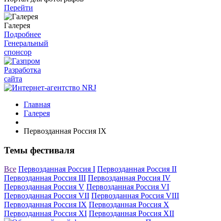
Перейти
Галерея
Подробнее
Генеральный
спонсор
Разработка
сайта
Главная
Галерея
Первозданная Россия IX
Темы фестиваля
Все
Первозданная Россия I
Первозданная Россия II
Первозданная Россия III
Первозданная Россия IV
Первозданная Россия V
Первозданная Россия VI
Первозданная Россия VII
Первозданная Россия VIII
Первозданная Россия IX
Первозданная Россия X
Первозданная Россия XI
Первозданная Россия XII