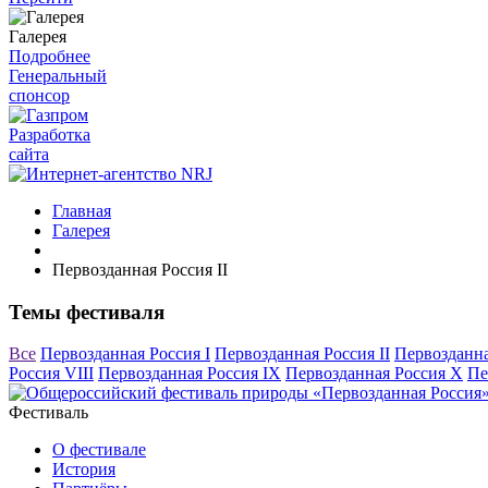
Галерея
Подробнее
Генеральный
спонсор
Разработка
сайта
Главная
Галерея
Первозданная Россия II
Темы фестиваля
Все
Первозданная Россия I
Первозданная Россия II
Первозданна
Россия VIII
Первозданная Россия IX
Первозданная Россия X
Пе
Фестиваль
О фестивале
История