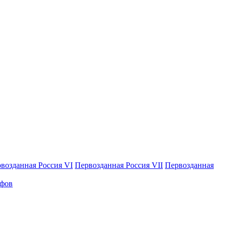
возданная Россия VI
Первозданная Россия VII
Первозданная
афов