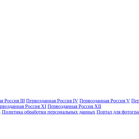
я Россия III
Первозданная Россия IV
Первозданная Россия V
Пер
рвозданная Россия XI
Первозданная Россия XII
Политика обработки персональных данных
Портал для фотогр