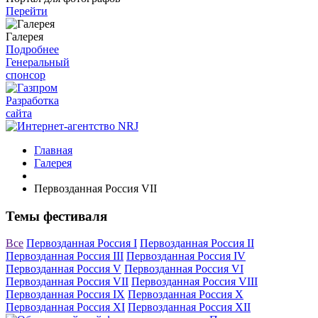
Перейти
Галерея
Подробнее
Генеральный
спонсор
Разработка
сайта
Главная
Галерея
Первозданная Россия VII
Темы фестиваля
Все
Первозданная Россия I
Первозданная Россия II
Первозданная Россия III
Первозданная Россия IV
Первозданная Россия V
Первозданная Россия VI
Первозданная Россия VII
Первозданная Россия VIII
Первозданная Россия IX
Первозданная Россия X
Первозданная Россия XI
Первозданная Россия XII