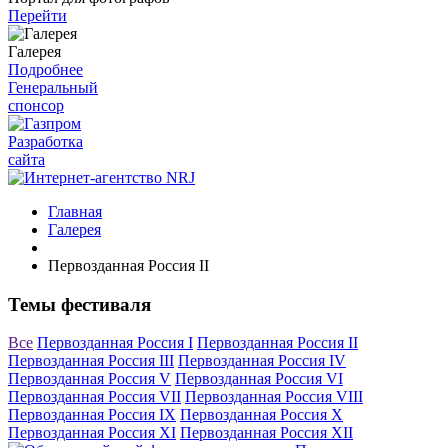
Перейти
Галерея
Подробнее
Генеральный
спонсор
Разработка
сайта
Главная
Галерея
Первозданная Россия II
Темы фестиваля
Все
Первозданная Россия I
Первозданная Россия II
Первозданная Россия III
Первозданная Россия IV
Первозданная Россия V
Первозданная Россия VI
Первозданная Россия VII
Первозданная Россия VIII
Первозданная Россия IX
Первозданная Россия X
Первозданная Россия XI
Первозданная Россия XII