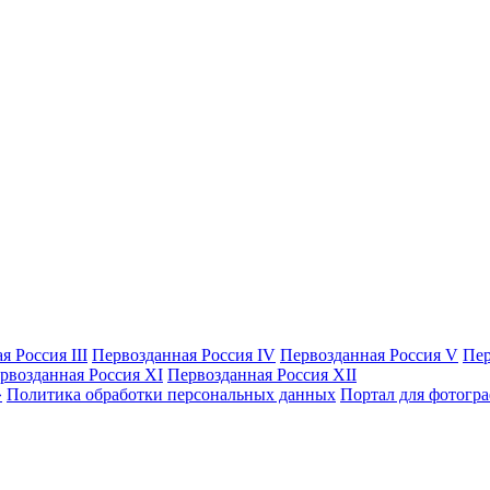
я Россия III
Первозданная Россия IV
Первозданная Россия V
Пер
рвозданная Россия XI
Первозданная Россия XII
Политика обработки персональных данных
Портал для фотогр