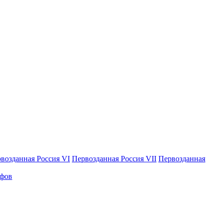
возданная Россия VI
Первозданная Россия VII
Первозданная
афов