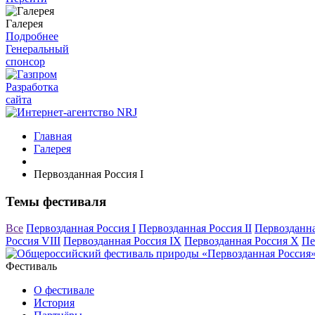
Галерея
Подробнее
Генеральный
спонсор
Разработка
сайта
Главная
Галерея
Первозданная Россия I
Темы фестиваля
Все
Первозданная Россия I
Первозданная Россия II
Первозданна
Россия VIII
Первозданная Россия IX
Первозданная Россия X
Пе
Фестиваль
О фестивале
История