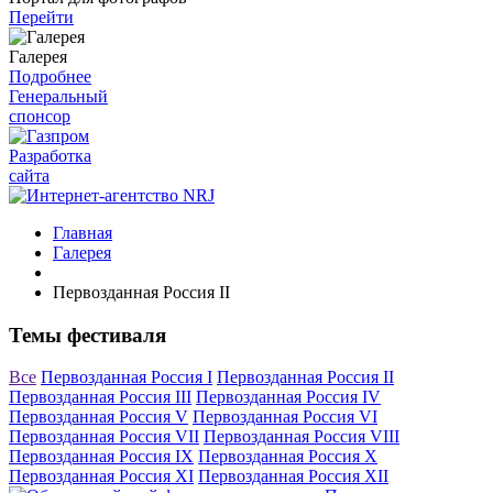
Перейти
Галерея
Подробнее
Генеральный
спонсор
Разработка
сайта
Главная
Галерея
Первозданная Россия II
Темы фестиваля
Все
Первозданная Россия I
Первозданная Россия II
Первозданная Россия III
Первозданная Россия IV
Первозданная Россия V
Первозданная Россия VI
Первозданная Россия VII
Первозданная Россия VIII
Первозданная Россия IX
Первозданная Россия X
Первозданная Россия XI
Первозданная Россия XII