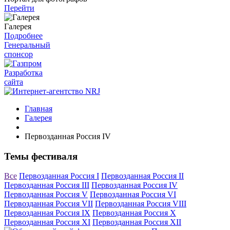
Перейти
Галерея
Подробнее
Генеральный
спонсор
Разработка
сайта
Главная
Галерея
Первозданная Россия IV
Темы фестиваля
Все
Первозданная Россия I
Первозданная Россия II
Первозданная Россия III
Первозданная Россия IV
Первозданная Россия V
Первозданная Россия VI
Первозданная Россия VII
Первозданная Россия VIII
Первозданная Россия IX
Первозданная Россия X
Первозданная Россия XI
Первозданная Россия XII