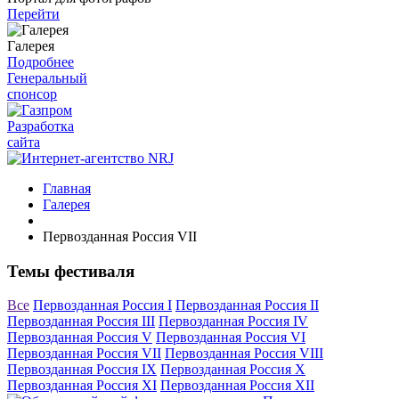
Перейти
Галерея
Подробнее
Генеральный
спонсор
Разработка
сайта
Главная
Галерея
Первозданная Россия VII
Темы фестиваля
Все
Первозданная Россия I
Первозданная Россия II
Первозданная Россия III
Первозданная Россия IV
Первозданная Россия V
Первозданная Россия VI
Первозданная Россия VII
Первозданная Россия VIII
Первозданная Россия IX
Первозданная Россия X
Первозданная Россия XI
Первозданная Россия XII