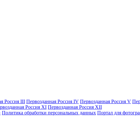
я Россия III
Первозданная Россия IV
Первозданная Россия V
Пер
рвозданная Россия XI
Первозданная Россия XII
Политика обработки персональных данных
Портал для фотогр