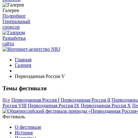
Галерея
Подробнее
Генеральный
спонсор
Разработка
сайта
Главная
Галерея
Первозданная Россия V
Темы фестиваля
Все
Первозданная Россия I
Первозданная Россия II
Первозданна
Россия VIII
Первозданная Россия IX
Первозданная Россия X
Пе
Фестиваль
О фестивале
История