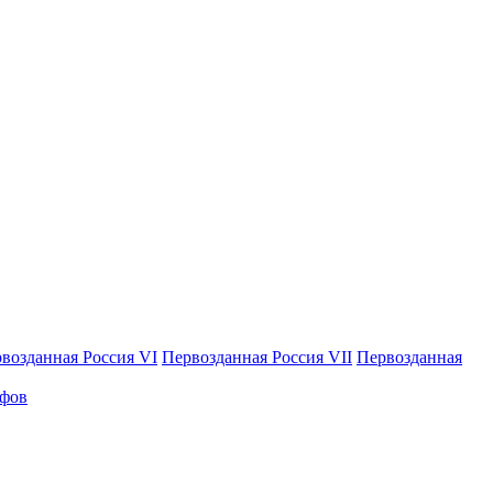
возданная Россия VI
Первозданная Россия VII
Первозданная
афов