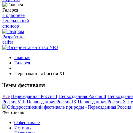
Галерея
Подробнее
Генеральный
спонсор
Разработка
сайта
Главная
Галерея
Первозданная Россия XII
Темы фестиваля
Все
Первозданная Россия I
Первозданная Россия II
Первозданна
Россия VIII
Первозданная Россия IX
Первозданная Россия X
Пе
Фестиваль
О фестивале
История