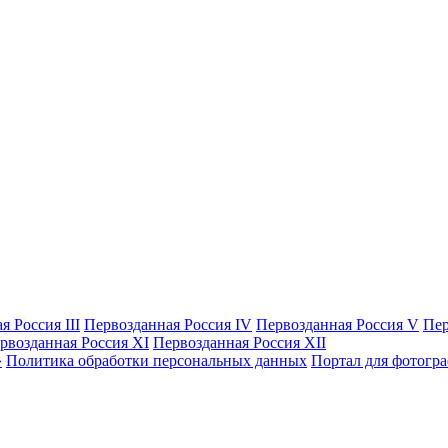
я Россия III
Первозданная Россия IV
Первозданная Россия V
Пер
рвозданная Россия XI
Первозданная Россия XII
Политика обработки персональных данных
Портал для фотогр