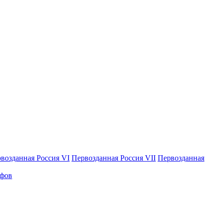
возданная Россия VI
Первозданная Россия VII
Первозданная
афов