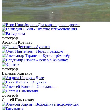
фотограф
Арсений Кречмар
фотограф
Валерий Жиганов
фотограф
Сергей Плыткевич