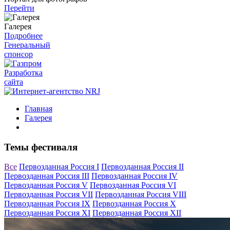
Перейти
Галерея
Подробнее
Генеральный
спонсор
Разработка
сайта
Главная
Галерея
Темы фестиваля
Все
Первозданная Россия I
Первозданная Россия II
Первозданная Россия III
Первозданная Россия IV
Первозданная Россия V
Первозданная Россия VI
Первозданная Россия VII
Первозданная Россия VIII
Первозданная Россия IX
Первозданная Россия X
Первозданная Россия XI
Первозданная Россия XII