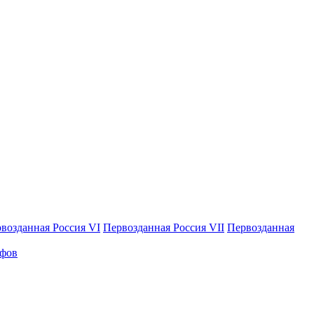
возданная Россия VI
Первозданная Россия VII
Первозданная
афов