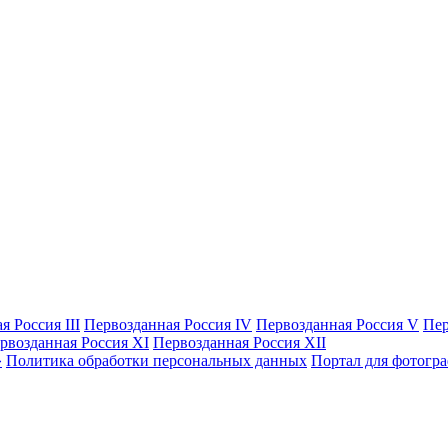
я Россия III
Первозданная Россия IV
Первозданная Россия V
Пер
рвозданная Россия XI
Первозданная Россия XII
Политика обработки персональных данных
Портал для фотогр