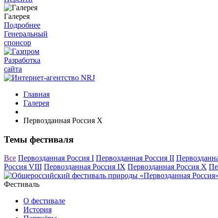
Галерея
Подробнее
Генеральный
спонсор
Разработка
сайта
Главная
Галерея
Первозданная Россия X
Темы фестиваля
Все
Первозданная Россия I
Первозданная Россия II
Первозданна
Россия VIII
Первозданная Россия IX
Первозданная Россия X
Пе
Фестиваль
О фестивале
История