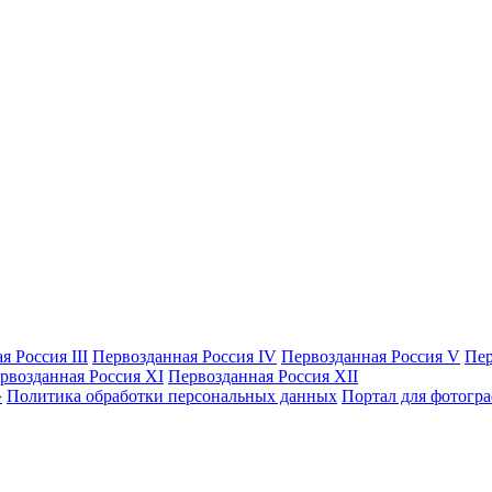
я Россия III
Первозданная Россия IV
Первозданная Россия V
Пер
рвозданная Россия XI
Первозданная Россия XII
Политика обработки персональных данных
Портал для фотогр