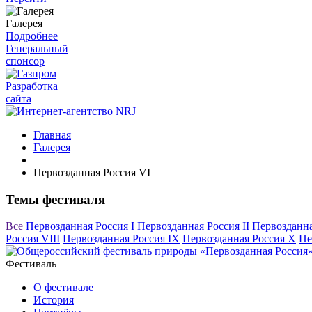
Галерея
Подробнее
Генеральный
спонсор
Разработка
сайта
Главная
Галерея
Первозданная Россия VI
Темы фестиваля
Все
Первозданная Россия I
Первозданная Россия II
Первозданна
Россия VIII
Первозданная Россия IX
Первозданная Россия X
Пе
Фестиваль
О фестивале
История