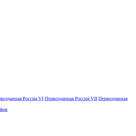
возданная Россия VI
Первозданная Россия VII
Первозданная
афов