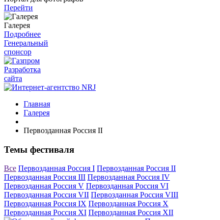
Перейти
Галерея
Подробнее
Генеральный
спонсор
Разработка
сайта
Главная
Галерея
Первозданная Россия II
Темы фестиваля
Все
Первозданная Россия I
Первозданная Россия II
Первозданная Россия III
Первозданная Россия IV
Первозданная Россия V
Первозданная Россия VI
Первозданная Россия VII
Первозданная Россия VIII
Первозданная Россия IX
Первозданная Россия X
Первозданная Россия XI
Первозданная Россия XII