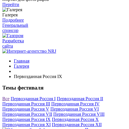
Перейти
Галерея
Подробнее
Генеральный
спонсор
Разработка
сайта
Главная
Галерея
Первозданная Россия IX
Темы фестиваля
Все
Первозданная Россия I
Первозданная Россия II
Первозданная Россия III
Первозданная Россия IV
Первозданная Россия V
Первозданная Россия VI
Первозданная Россия VII
Первозданная Россия VIII
Первозданная Россия IX
Первозданная Россия X
Первозданная Россия XI
Первозданная Россия XII