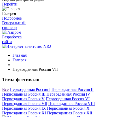
Перейти
Галерея
Подробнее
Генеральный
спонсор
Разработка
сайта
Главная
Галерея
Первозданная Россия VII
Темы фестиваля
Все
Первозданная Россия I
Первозданная Россия II
Первозданная Россия III
Первозданная Россия IV
Первозданная Россия V
Первозданная Россия VI
Первозданная Россия VII
Первозданная Россия VIII
Первозданная Россия IX
Первозданная Россия X
Первозданная Россия XI
Первозданная Россия XII