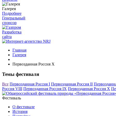
Галерея
Подробнее
Генеральный
спонсор
Разработка
сайта
Главная
Галерея
Первозданная Россия X
Темы фестиваля
Все
Первозданная Россия I
Первозданная Россия II
Первозданна
Россия VIII
Первозданная Россия IX
Первозданная Россия X
Пе
Фестиваль
О фестивале
История