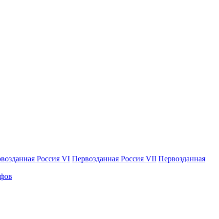
возданная Россия VI
Первозданная Россия VII
Первозданная
афов