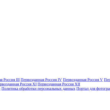
я Россия III
Первозданная Россия IV
Первозданная Россия V
Пер
рвозданная Россия XI
Первозданная Россия XII
Политика обработки персональных данных
Портал для фотогр