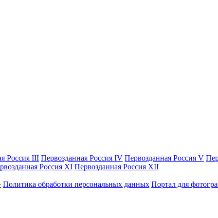
я Россия III
Первозданная Россия IV
Первозданная Россия V
Пер
рвозданная Россия XI
Первозданная Россия XII
Политика обработки персональных данных
Портал для фотогр