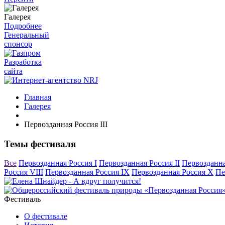
Галерея
Подробнее
Генеральный
спонсор
Разработка
сайта
Главная
Галерея
Первозданная Россия III
Темы фестиваля
Все
Первозданная Россия I
Первозданная Россия II
Первозданна
Россия VIII
Первозданная Россия IX
Первозданная Россия X
Пе
Фестиваль
О фестивале