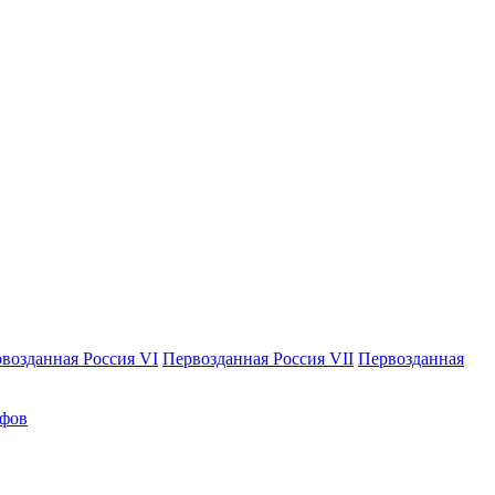
возданная Россия VI
Первозданная Россия VII
Первозданная
афов