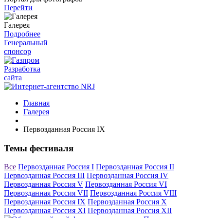
Перейти
Галерея
Подробнее
Генеральный
спонсор
Разработка
сайта
Главная
Галерея
Первозданная Россия IX
Темы фестиваля
Все
Первозданная Россия I
Первозданная Россия II
Первозданная Россия III
Первозданная Россия IV
Первозданная Россия V
Первозданная Россия VI
Первозданная Россия VII
Первозданная Россия VIII
Первозданная Россия IX
Первозданная Россия X
Первозданная Россия XI
Первозданная Россия XII