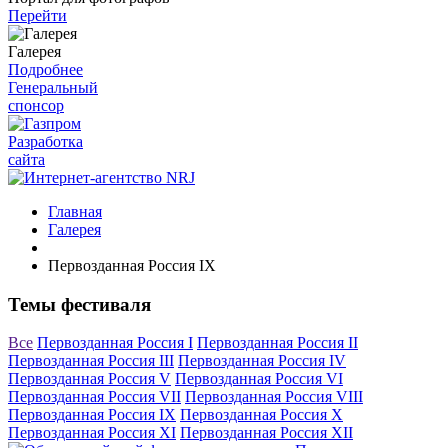
Перейти
Галерея
Подробнее
Генеральный
спонсор
Разработка
сайта
Главная
Галерея
Первозданная Россия IX
Темы фестиваля
Все
Первозданная Россия I
Первозданная Россия II
Первозданная Россия III
Первозданная Россия IV
Первозданная Россия V
Первозданная Россия VI
Первозданная Россия VII
Первозданная Россия VIII
Первозданная Россия IX
Первозданная Россия X
Первозданная Россия XI
Первозданная Россия XII