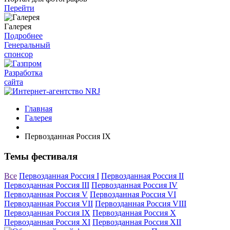
Перейти
Галерея
Подробнее
Генеральный
спонсор
Разработка
сайта
Главная
Галерея
Первозданная Россия IX
Темы фестиваля
Все
Первозданная Россия I
Первозданная Россия II
Первозданная Россия III
Первозданная Россия IV
Первозданная Россия V
Первозданная Россия VI
Первозданная Россия VII
Первозданная Россия VIII
Первозданная Россия IX
Первозданная Россия X
Первозданная Россия XI
Первозданная Россия XII