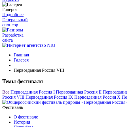
Галерея
Подробнее
Генеральный
спонсор
Разработка
сайта
Главная
Галерея
Первозданная Россия VIII
Темы фестиваля
Все
Первозданная Россия I
Первозданная Россия II
Первозданна
Россия VIII
Первозданная Россия IX
Первозданная Россия X
Пе
Фестиваль
О фестивале
История