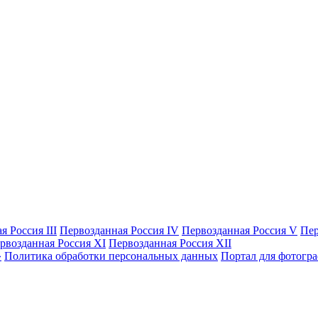
я Россия III
Первозданная Россия IV
Первозданная Россия V
Пер
рвозданная Россия XI
Первозданная Россия XII
Политика обработки персональных данных
Портал для фотогр