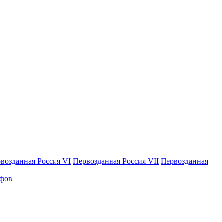
возданная Россия VI
Первозданная Россия VII
Первозданная
афов