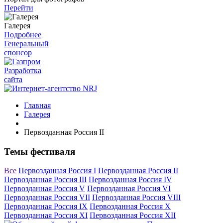
Перейти
Галерея
Подробнее
Генеральный
спонсор
Разработка
сайта
Главная
Галерея
Первозданная Россия II
Темы фестиваля
Все
Первозданная Россия I
Первозданная Россия II
Первозданная Россия III
Первозданная Россия IV
Первозданная Россия V
Первозданная Россия VI
Первозданная Россия VII
Первозданная Россия VIII
Первозданная Россия IX
Первозданная Россия X
Первозданная Россия XI
Первозданная Россия XII