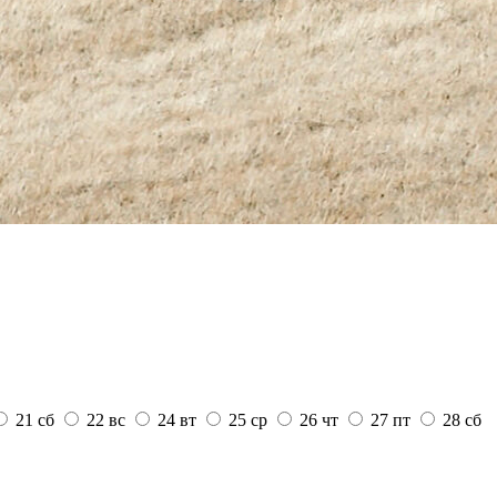
21
сб
22
вс
24
вт
25
ср
26
чт
27
пт
28
сб