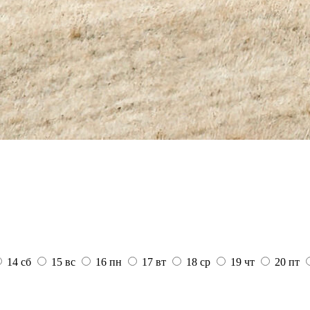
14
сб
15
вс
16
пн
17
вт
18
ср
19
чт
20
пт