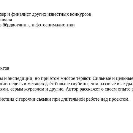
ризер и финалист других известных конкурсов
тиваля
го бёрдвотчинга и фотоанималистики
ктов
 и экспедиции, но при этом многое теряют. Сильные и цельные 
жении недель и месяцев даёт больше глубины, чем разовые выез
лями, серым журавлем и другие. Автор расскажет о своем опыт
йствия с героями съемки при длительной работе над проектом.