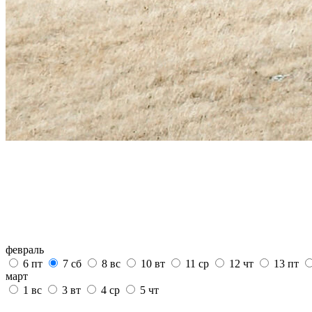
февраль
6
пт
7
сб
8
вс
10
вт
11
ср
12
чт
13
пт
март
1
вс
3
вт
4
ср
5
чт