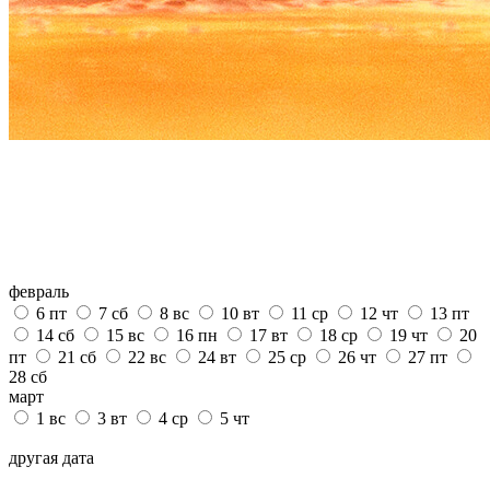
февраль
6
пт
7
сб
8
вс
10
вт
11
ср
12
чт
13
пт
14
сб
15
вс
16
пн
17
вт
18
ср
19
чт
20
пт
21
сб
22
вс
24
вт
25
ср
26
чт
27
пт
28
сб
март
1
вс
3
вт
4
ср
5
чт
другая дата