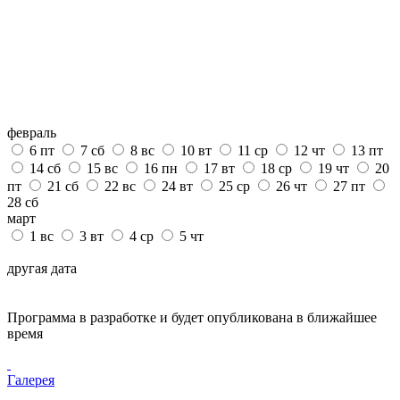
февраль
6
пт
7
сб
8
вс
10
вт
11
ср
12
чт
13
пт
14
сб
15
вс
16
пн
17
вт
18
ср
19
чт
20
пт
21
сб
22
вс
24
вт
25
ср
26
чт
27
пт
28
сб
март
1
вс
3
вт
4
ср
5
чт
другая дата
Программа в разработке и будет опубликована в ближайшее
время
Галерея